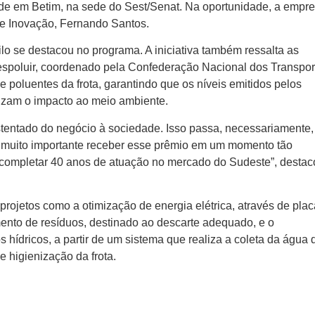
e em Betim, na sede do Sest/Senat. Na oportunidade, a empr
 de Inovação, Fernando Santos.
o se destacou no programa. A iniciativa também ressalta as
spoluir, coordenado pela Confederação Nacional dos Transpor
e poluentes da frota, garantindo que os níveis emitidos pelos
duzam o impacto ao meio ambiente.
stentado do negócio à sociedade. Isso passa, necessariamente,
 muito importante receber esse prêmio em um momento tão
 completar 40 anos de atuação no mercado do Sudeste”, destac
rojetos como a otimização de energia elétrica, através de pla
mento de resíduos, destinado ao descarte adequado, e o
 hídricos, a partir de um sistema que realiza a coleta da água 
 higienização da frota.