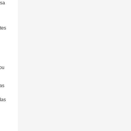
esa
tes
ou
cas
das