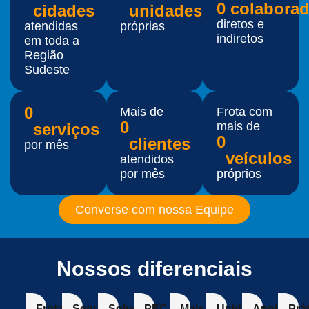
0
cidades
unidades
diretos e
atendidas
próprias
indiretos
em toda a
Região
Sudeste
0
Mais de
Frota com
0
mais de
serviços
0
clientes
por mês
veículos
atendidos
por mês
próprios
Converse com nossa Equipe
Nossos diferenciais
Frota
Seguro
Soluções
PEC
Mais
Unidades
Apoio
Prá