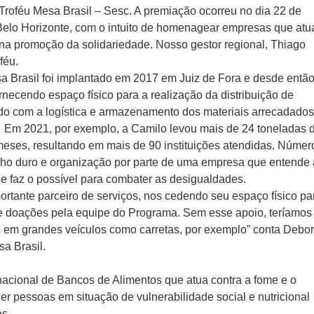
 Troféu Mesa Brasil – Sesc. A premiação ocorreu no dia 22 de
 Belo Horizonte, com o intuito de homenagear empresas que at
na promoção da solidariedade. Nosso gestor regional, Thiago
féu.
 Brasil foi implantado em 2017 em Juiz de Fora e desde então
necendo espaço físico para a realização da distribuição de
ndo com a logística e armazenamento dos materiais arrecadados
. Em 2021, por exemplo, a Camilo levou mais de 24 toneladas 
eses, resultando em mais de 90 instituições atendidas. Númer
lho duro e organização por parte de uma empresa que entende 
 e faz o possível para combater as desigualdades.
rtante parceiro de serviços, nos cedendo seu espaço físico pa
de doações pela equipe do Programa. Sem esse apoio, teríamos
s em grandes veículos como carretas, por exemplo” conta Debo
a Brasil.
acional de Bancos de Alimentos que atua contra a fome e o
er pessoas em situação de vulnerabilidade social e nutricional
as.