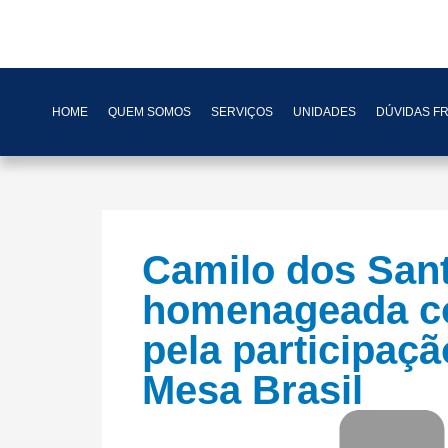
HOME
QUEM SOMOS
SERVIÇOS
UNIDADES
DÚVIDAS F
Camilo dos San
homenageada c
pela participaçã
Mesa Brasil