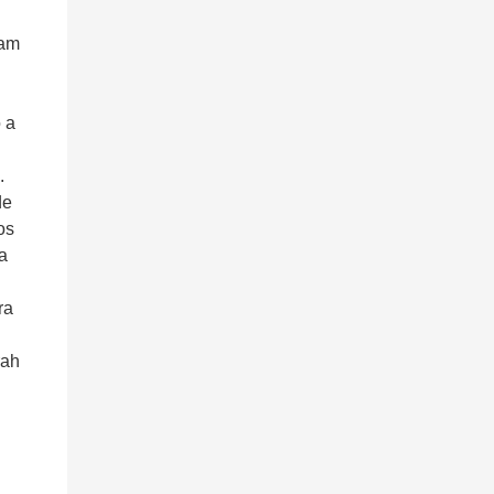
uam
 a
.
de
os
a
ra
rah